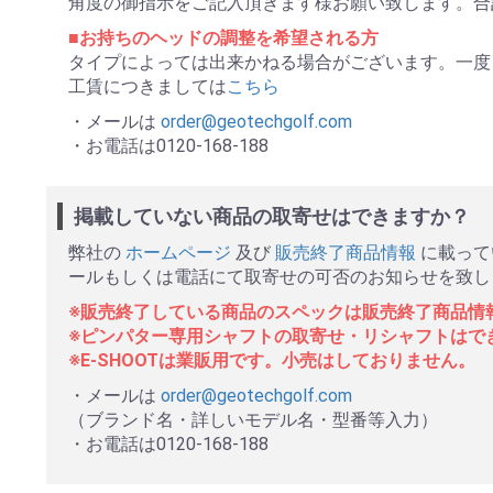
角度の御指示をご記入頂きます様お願い致します。合
■お持ちのヘッドの調整を希望される方
タイプによっては出来かねる場合がございます。一度
工賃につきましては
こちら
・メールは
order@geotechgolf.com
・お電話は0120-168-188
掲載していない商品の取寄せはできますか？
弊社の
ホームページ
及び
販売終了商品情報
に載って
ールもしくは電話にて取寄せの可否のお知らせを致し
※販売終了している商品のスペックは販売終了商品情
※ピンパター専用シャフトの取寄せ・リシャフトはで
※E-SHOOTは業販用です。小売はしておりません。
・メールは
order@geotechgolf.com
（ブランド名・詳しいモデル名・型番等入力）
・お電話は0120-168-188