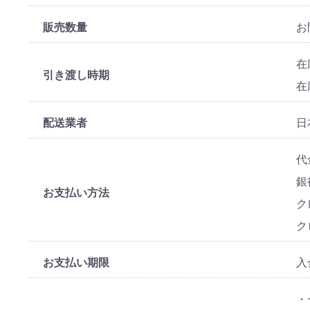
販売数量
お
在
引き渡し時期
在
配送業者
日
代
銀
お支払い方法
ク
ク
お支払い期限
入
・