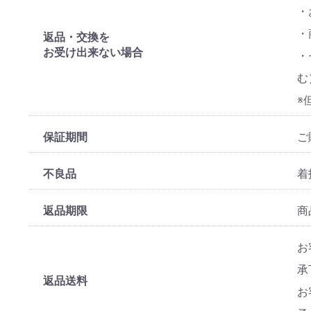
・
・
返品・交換を
お受け出来ない場合
・
む
※
保証期間
ご
不良品
着
返品期限
商
お
承
返品送料
お