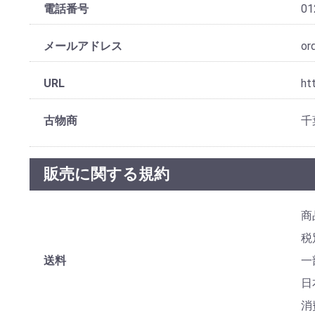
電話番号
0
メールアドレス
or
URL
ht
古物商
千
販売に関する規約
商
税
送料
一
日
消